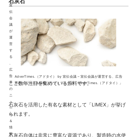
石灰石
AdverTimes.（アドタイ） by 宣伝会議 – 宣伝会議が運営する、広告
ここ数年注目を集めている原料です。
界のニュース＆情報プラットフォーム「AdverTimes.（アドタイ）」
石灰石を活用した有名な素材として「LIMEX」が挙げ
られます。
石灰石自体は非常に豊富な資源であり、製造時の水使